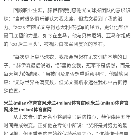
回顾职业生涯，赫伊森特别感谢尤文球探团队的慧眼识
珠："当时很多俱乐部认为我太瘦，但尤文看到了我的潜
力。"2023 年随尤文夺得意大利杯冠军的经历，更让他坚信
豪门底蕴的力量。如今在皇马，他与贝林厄姆、亚马尔组成
的 "00 后三巨头"，被视为白衣军团复兴的基石。
"每次穿上皇马球衣，我都会想起在尤文训练基地的日
子。" 赫伊森最后说道，"那里教会我，冠军不是偶然，而是
每天努力的结果。" 当被问及是否想重返意甲时，他微笑回
应："足球世界充满变数，但尤文图斯永远在我心中占据特
殊位置。"
米兰·(milan)体育官网,米兰·(milan)体育官网,米兰·(milan)体育官
网,米兰·(milan)体育官网
从尤文青训的无名小将到皇马后防核心，赫伊森用五年
时间完成蜕变。正如他在专访中所说："奖杯是对努力的最
好回报，但更重要的是始终保持感恩之心。" 这种谦逊与自