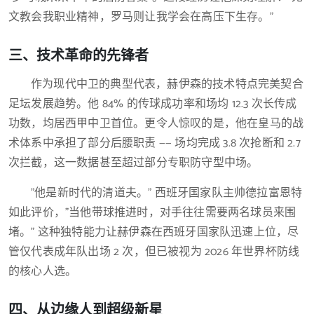
文教会我职业精神，罗马则让我学会在高压下生存。"
三、技术革命的先锋者
作为现代中卫的典型代表，赫伊森的技术特点完美契合
足坛发展趋势。他 84% 的传球成功率和场均 12.3 次长传成
功数，均居西甲中卫首位。更令人惊叹的是，他在皇马的战
术体系中承担了部分后腰职责 —— 场均完成 3.8 次抢断和 2.7
次拦截，这一数据甚至超过部分专职防守型中场。
"他是新时代的清道夫。" 西班牙国家队主帅德拉富恩特
如此评价，"当他带球推进时，对手往往需要两名球员来围
堵。" 这种独特能力让赫伊森在西班牙国家队迅速上位，尽
管仅代表成年队出场 2 次，但已被视为 2026 年世界杯防线
的核心人选。
四、从边缘人到超级新星