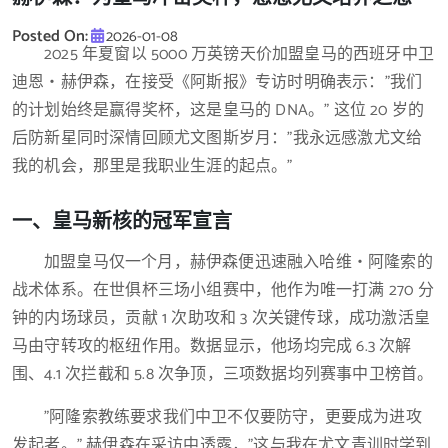
Posted On:
2026-01-08
2025 年夏窗以 5000 万英镑天价加盟皇马的西班牙中卫
迪恩・赫伊森，在接受《阿斯报》专访时明确表示："我们
的计划始终是赢得奖杯，这是皇马的 DNA。" 这位 20 岁的
后防新星同时深情回顾尤文图斯岁月："我永远感激尤文给
我的机会，那里是我职业生涯的起点。"
一、皇马新核的冠军宣言
加盟皇马仅一个月，赫伊森便迅速融入哈维・阿隆索的
战术体系。在世俱杯三场小组赛中，他作为唯一打满 270 分
钟的内场球员，贡献 1 次助攻和 3 次关键传球，成功激活皇
马由守转攻的枢纽作用。数据显示，他场均完成 6.3 次解
围、4.1 次拦截和 5.8 次争顶，三项数据均列赛事中卫榜首。
"阿隆索教练要求我们中卫不仅要防守，更要成为进攻
发起者。" 赫伊森在采访中透露，"这与我在尤文青训时学到